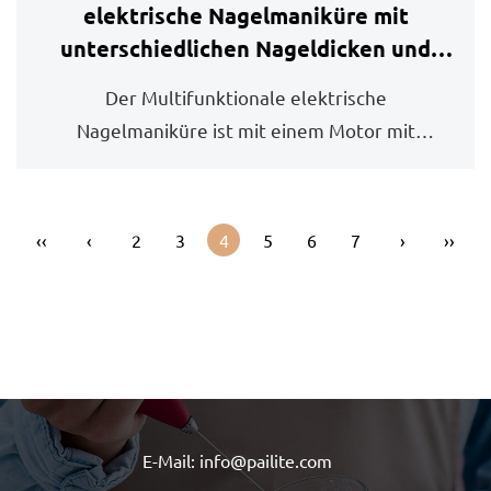
elektrische Nagelmaniküre mit
unterschiedlichen Nageldicken und
Härte, ohne Beschwerden zu
Der Multifunktionale elektrische
verursachen?
Nagelmaniküre ist mit einem Motor mit
variabler Geschwind...
‹‹
‹
2
3
4
5
6
7
›
››
E-Mail: info@pailite.com