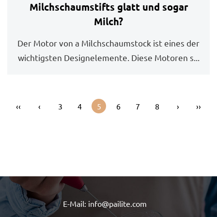
Milchschaumstifts glatt und sogar
Milch?
Der Motor von a Milchschaumstock ist eines der
wichtigsten Designelemente. Diese Motoren s...
‹‹
‹
3
4
5
6
7
8
›
››
E-Mail: info@pailite.com