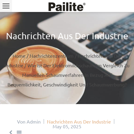
Nachrichten Aus Der Industrie
Home
/
Nachrichtenzentrum
/
Nachrichten Aus Der
Industrie
/
Wie Ist Der Elektromilchschaum Im Vergleich Zu
Manuellen Schaumverfahren In Bezug Auf
Bequemlichkeit, Geschwindigkeit Und Schaumwerbung?
Von Admin
Nachrichten Aus Der Industrie
May 05, 2025