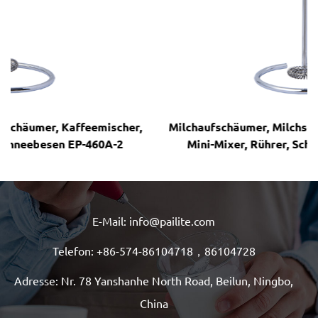
ischer,
Milchaufschäumer, Milchschäumer, Kaffeemisch
0A-2
Mini-Mixer, Rührer, Schneebesen EP-460A-3
E-Mail: info@pailite.com
Telefon: +86-574-86104718，86104728
Adresse: Nr. 78 Yanshanhe North Road, Beilun, Ningbo,
China