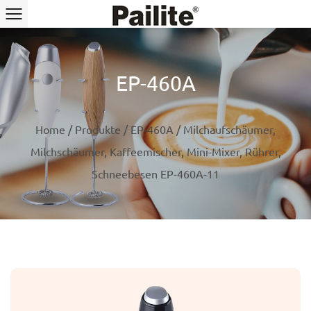
EP-460A
Home
/
Produkte
/
EP-460A
/
Milchaufschäumer,
Milchschäumer, Kaffeemischer, Mini-Mixer, Rührer,
Schneebesen EP-460A-11