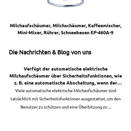
, Kaffeemischer,
Milchaufschäumer, Milchschäumer, Kaffe
sen EP-460A-9
Mini-Mixer, Rührer, Schneebesen EP-4
Die Nachrichten & Blog von uns
elektrische
Welche potenziellen Vorteile bietet der
tsfunktionen, wie
einer multifunktionalen elektrisch
ltung, wenn der
Nagelmaniküre für Nagelprofis?
n ist oder wenn
haufschäumer sind
Der Einsatz eines multifunktionalen elektri
wird?
ausgestattet, um den
Nagelmaniküregeräts kann Nagelprofis mehrere p
rhitzung zu ...
Vorteile bieten: 1. Effizienz: Multifunktio