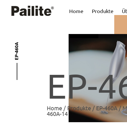
Home
Produkte
Ü
EP-460A
EP-4
Home
/
Produkte
/
EP-460A
/
M
460A-14