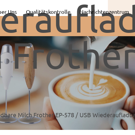
eraufla
ber Uns
Qualitätskontrolle
Nachrichtenzentrum
 Frother
dbare Milch Frother EP-578
/
USB Wiederaufladba