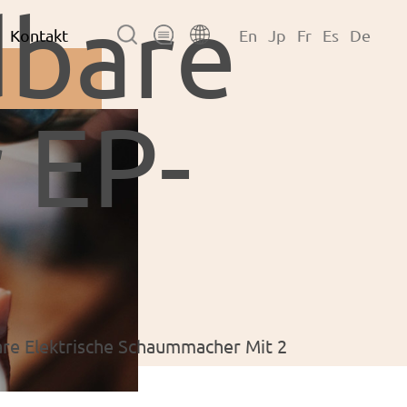
dbare
Kontakt
En
Jp
Fr
Es
De
 EP-
re Elektrische Schaummacher Mit 2