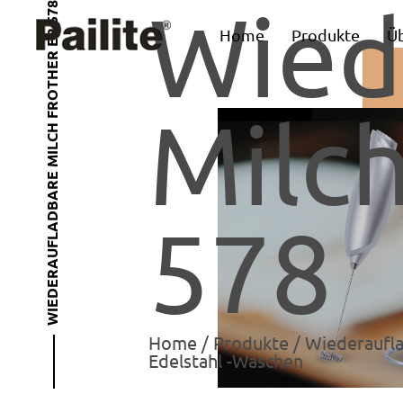
Wied
WIEDERAUFLADBARE MILCH FROTHER EP-578
Home
Produkte
Ü
Milch
578
Home
/
Produkte
/
Wiederaufla
Edelstahl -Waschen