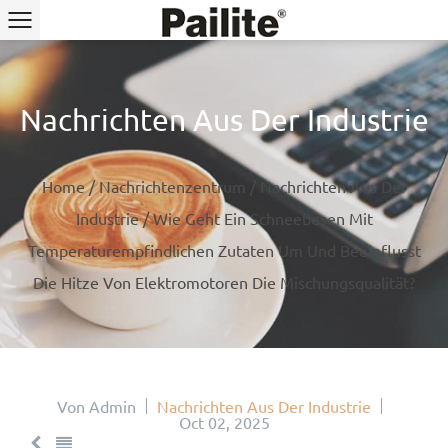
Nachrichten Aus Der Industrie
Home
/
Nachrichtenzentrum
/
Nachrichten Aus Der
Industrie
/
Wie Geht Ein Schneebesen Mit
Temperaturempfindlichen Zutaten Um Und Beeinflusst
Die Hitze Von Elektromotoren Die Mischungsqualität?
Von Admin
Nachrichten Aus Der Industrie
Oct 02, 2025